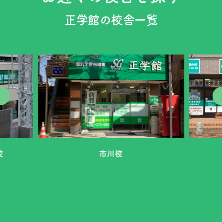
正学館の校舎一覧
校
市川校