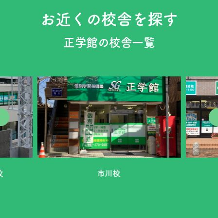
お近くの校舎を探す
正学館の校舎一覧
校
市川校