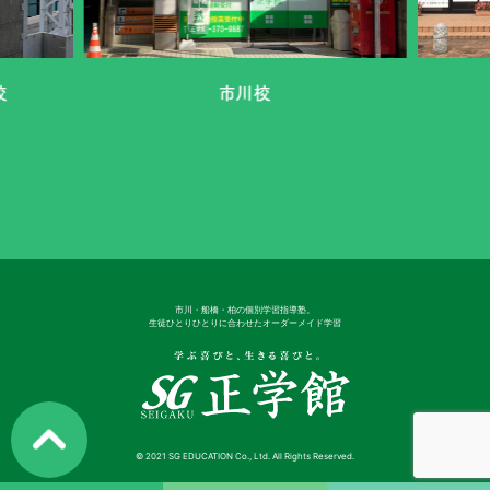
校
市川校
市川・船橋・柏の個別学習指導塾。
生徒ひとりひとりに合わせたオーダーメイド学習
© 2021 SG EDUCATION Co., Ltd. All Rights Reserved.