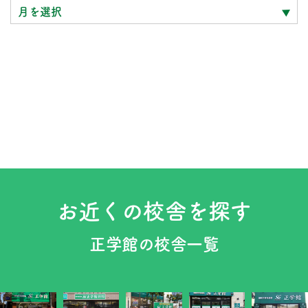
ク
ナ
ン
バ
ー
お近くの校舎を探す
正学館の校舎一覧