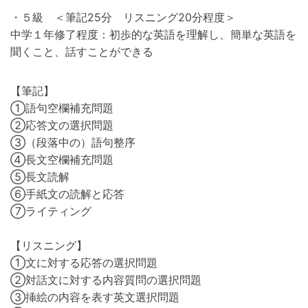
・５級 ＜筆記25分 リスニング20分程度＞
中学１年修了程度：初歩的な英語を理解し、簡単な英語を
聞くこと、話すことができる
【筆記】
①語句空欄補充問題
②応答文の選択問題
③（段落中の）語句整序
④長文空欄補充問題
⑤長文読解
⑥手紙文の読解と応答
⑦ライティング
【リスニング】
①文に対する応答の選択問題
②対話文に対する内容質問の選択問題
③挿絵の内容を表す英文選択問題