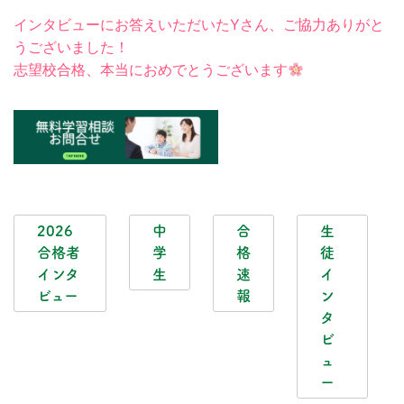
インタビューにお答えいただいたYさん、ご協力ありがと
うございました！
志望校合格、本当におめでとうございます
2026
中
合
生
合格者
学
格
徒
インタ
生
速
イ
ビュー
報
ン
タ
ビ
ュ
ー