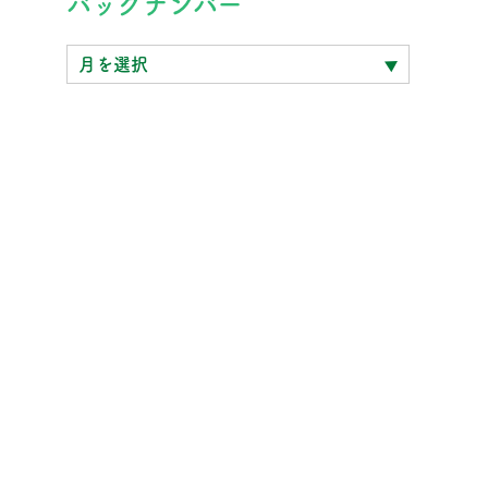
バックナンバー
ッ
ク
ナ
ン
バ
ー