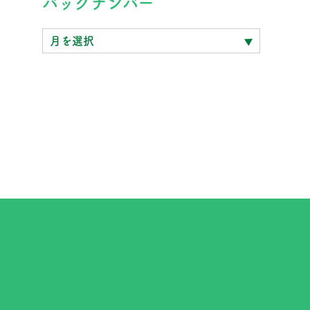
バックナンバー
ッ
ク
ナ
ン
バ
ー